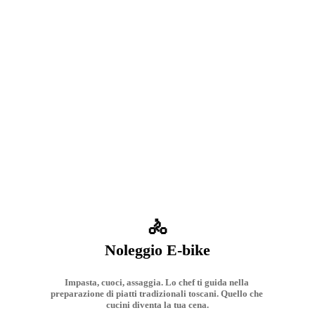
🚴
Noleggio E-bike
Impasta, cuoci, assaggia. Lo chef ti guida nella 
preparazione di piatti tradizionali toscani. Quello che 
cucini diventa la tua cena.