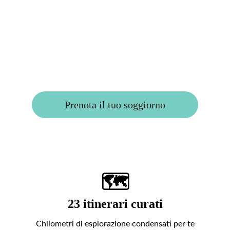
• 23 itinerari personalizzati 
• 9 esperienze autentiche 
• Colazione leggendaria 
Prenota il tuo soggiorno
🗺️
23 itinerari curati
Chilometri di esplorazione condensati per te