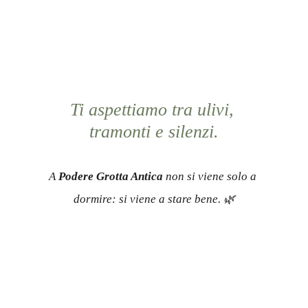
🔗 
Apri su Google Maps →
Ti aspettiamo tra ulivi, 
tramonti e silenzi.
A 
Podere Grotta Antica
 non si viene solo a 
dormire: si viene a stare bene. 🌿
Agriturismo Podere Grotta 