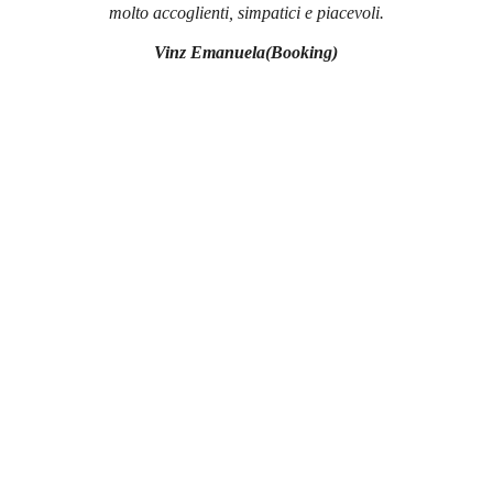
molto accoglienti, simpatici e piacevoli.
Vinz Emanuela(Booking)
Dove siamo
Podere Grotta Antica si trova a Chiusi 
(Siena), tra Val di Chiana e Val d’Orcia — 
nel cuore della Toscana più autentica.
Siamo a 7 minuti dall’uscita 