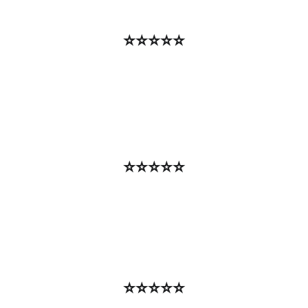
⭐⭐⭐⭐⭐
⭐⭐⭐⭐⭐
⭐⭐⭐⭐⭐