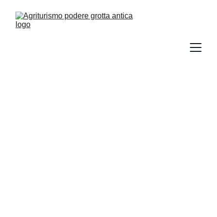
Più di un 
agriturismo: 
un modo di vivere 
la Toscana