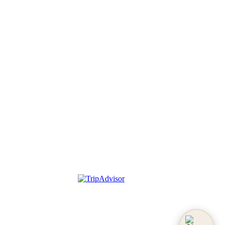
Agriturismo Podere Grotta 
Antica
Scopri la nostra oasi di pace in Toscana.
+39 351 4232376
info@poderegrottantica.it