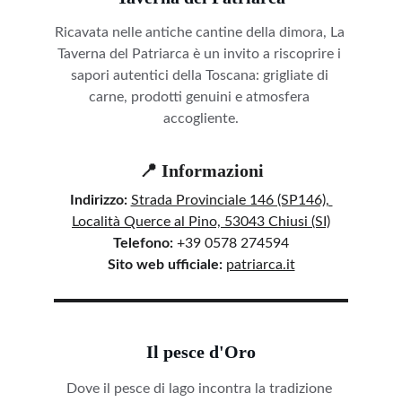
Ricavata nelle antiche cantine della dimora, La 
Taverna del Patriarca è un invito a riscoprire i 
sapori autentici della Toscana: grigliate di 
carne, prodotti genuini e atmosfera 
accogliente.
📍 Informazioni
Indirizzo:
Strada Provinciale 146 (SP146), 
Località Querce al Pino, 53043 Chiusi (SI)
Telefono:
 +39 0578 274594
Sito web ufficiale:
patriarca.it
Il pesce d'Oro
Dove il pesce di lago incontra la tradizione 