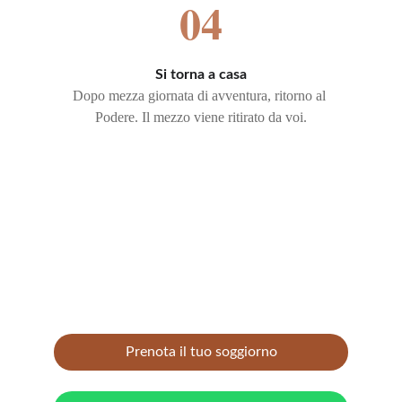
04
Si torna a casa
Dopo mezza giornata di avventura, ritorno al 
Podere. Il mezzo viene ritirato da voi.
Pronto a partire?
Scrivici su WhatsApp: ti raccontiamo tutto e 
organizziamo la tua avventura.
Prenota il tuo soggiorno