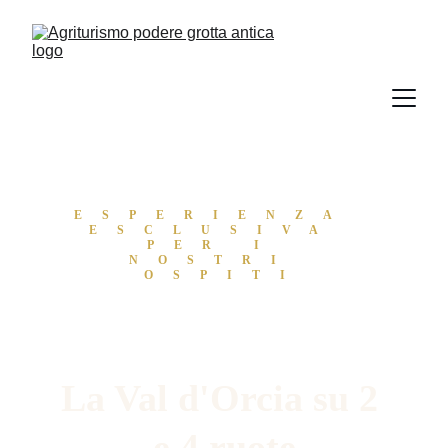
ESPERIENZA 
ESCLUSIVA 
PER I 
NOSTRI 
OSPITI
La Val d'Orcia su 2 
e 4 ruote