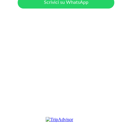
Scrivici su WhatsApp
Agriturismo Podere Grotta 
Antica
Scopri la nostra oasi di pace in Toscana.
+39 351 4232376
info@poderegrottantica.it