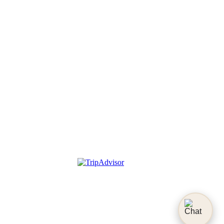
Agriturismo Podere Grotta 
Antica
Scopri la nostra oasi di pace in Toscana.
+39 351 4232376
info@poderegrottantica.it