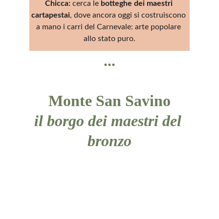
Chicca:
 cerca le 
botteghe dei maestri 
cartapestai
, dove ancora oggi si costruiscono 
a mano i carri del Carnevale: arte popolare 
allo stato puro.
...
Monte San Savino
il borgo dei maestri del 
bronzo