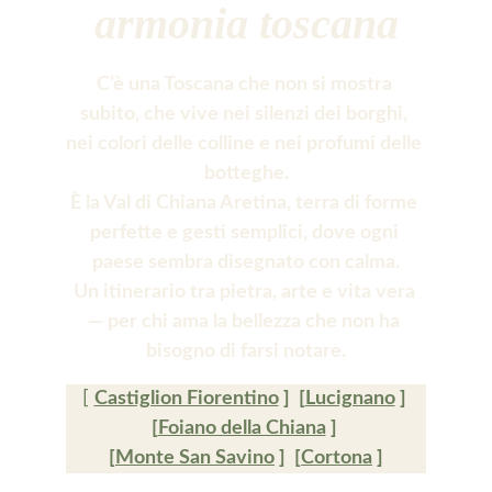
armonia toscana
C’è una Toscana che non si mostra 
subito, che vive nei silenzi dei borghi, 
nei colori delle colline e nei profumi delle 
botteghe.
È la Val di Chiana Aretina, terra di forme 
perfette e gesti semplici, dove ogni 
paese sembra disegnato con calma.
Un itinerario tra pietra, arte e vita vera 
— per chi ama la bellezza che non ha 
bisogno di farsi notare.
[ 
Castiglion Fiorentino
 ]  [
Lucignano
 ] 
[
Foiano della Chiana
 ] 
[
Monte San Savino
 ]  [
Cortona
 ]