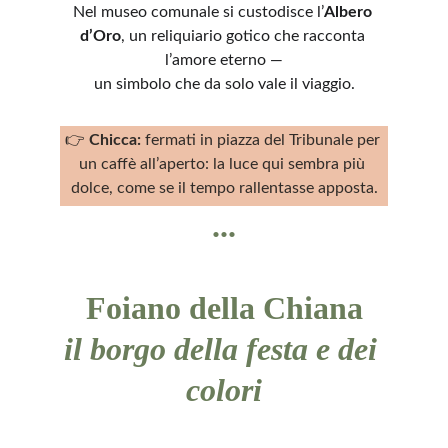
Nel museo comunale si custodisce l’
Albero 
d’Oro
, un reliquiario gotico che racconta 
l’amore eterno —
un simbolo che da solo vale il viaggio.
👉 
Chicca:
 fermati in piazza del Tribunale per 
un caffè all’aperto: la luce qui sembra più 
dolce, come se il tempo rallentasse apposta.
...
Foiano della Chiana
il borgo della festa e dei 
colori