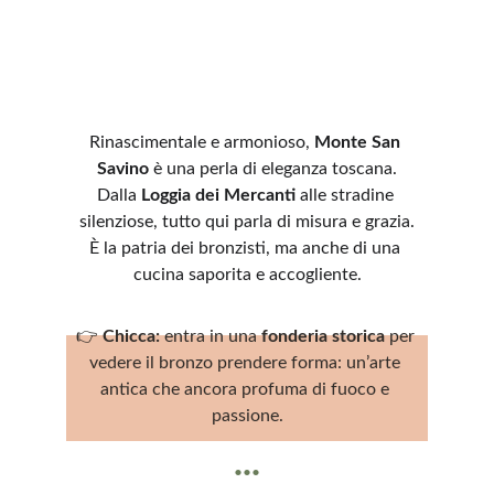
Rinascimentale e armonioso, 
Monte San 
Savino
 è una perla di eleganza toscana.
Dalla 
Loggia dei Mercanti
 alle stradine 
silenziose, tutto qui parla di misura e grazia.
È la patria dei bronzisti, ma anche di una 
cucina saporita e accogliente.
👉 
Chicca:
 entra in una 
fonderia storica
 per 
vedere il bronzo prendere forma: un’arte 
antica che ancora profuma di fuoco e 
passione.
...