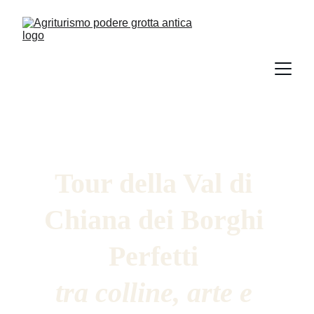
Tour della Val di 
Chiana dei Borghi 
Perfetti 
tra colline, arte e 