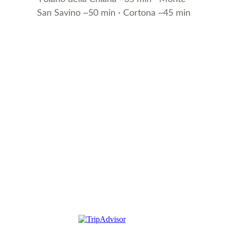
San Savino ~50 min · Cortona ~45 min
Agriturismo Podere Grotta 
Antica
Scopri la nostra oasi di pace in Toscana.
+39 351 4232376
info@poderegrottantica.it