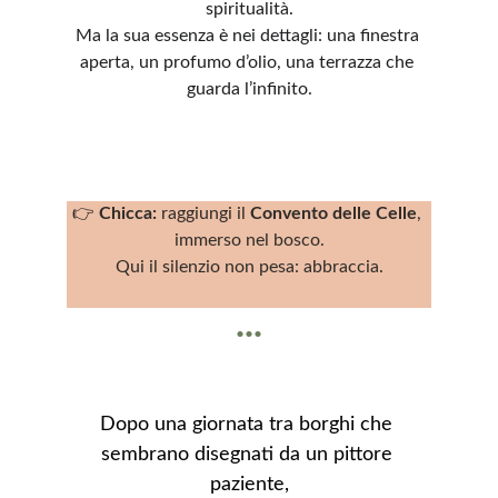
spiritualità.
Ma la sua essenza è nei dettagli: una finestra 
aperta, un profumo d’olio, una terrazza che 
guarda l’infinito.
👉 
Chicca:
 raggiungi il 
Convento delle Celle
, 
immerso nel bosco.
Qui il silenzio non pesa: abbraccia.
...
Dopo una giornata tra borghi che 
sembrano disegnati da un pittore 
paziente,