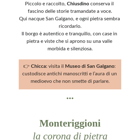
Piccolo e raccolto, 
Chiusdino
 conserva il 
fascino delle storie tramandate a voce.
Qui nacque San Galgano, e ogni pietra sembra 
ricordarlo.
Il borgo è autentico e tranquillo, con case in 
pietra e viste che si aprono su una valle 
morbida e silenziosa.
👉 
Chicca:
 visita il 
Museo di San Galgano
: 
custodisce antichi manoscritti e l’aura di un 
medioevo che non smette di parlare.
...
Monteriggioni
la corona di pietra