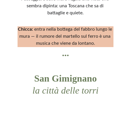
sembra dipinta: una Toscana che sa di 
battaglie e quiete.
Chicca:
 entra nella bottega del fabbro lungo le 
mura — il rumore del martello sul ferro è una 
musica che viene da lontano.
...
San Gimignano
la città delle torri