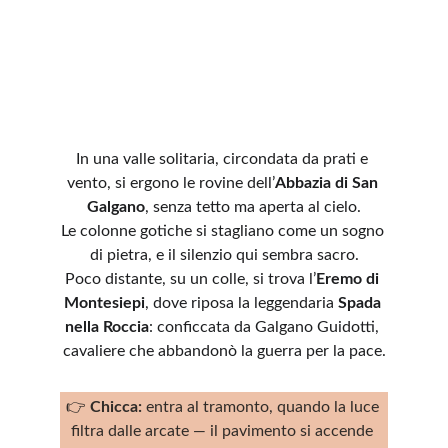
In una valle solitaria, circondata da prati e 
vento, si ergono le rovine dell’
Abbazia di San 
Galgano
, senza tetto ma aperta al cielo.
Le colonne gotiche si stagliano come un sogno 
di pietra, e il silenzio qui sembra sacro.
Poco distante, su un colle, si trova l’
Eremo di 
Montesiepi
, dove riposa la leggendaria 
Spada 
nella Roccia
: conficcata da Galgano Guidotti, 
cavaliere che abbandonò la guerra per la pace.
👉 
Chicca:
 entra al tramonto, quando la luce 
filtra dalle arcate — il pavimento si accende 