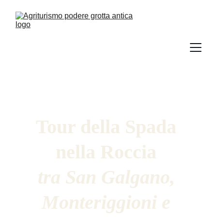
Tour della Spada 
nella Roccia 
tra San Galgano, 
Monteriggioni e 