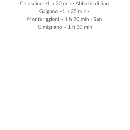
Chiusdino ~1 h 30 min · Abbazia di San 
Galgano ~1 h 35 min · 
Monteriggioni ~ 1 h 20 min · San 
Gimignano ~ 1 h 30 min
Agriturismo Podere Grotta 
Antica
Scopri la nostra oasi di pace in Toscana.
+39 351 4232376
info@poderegrottantica.it