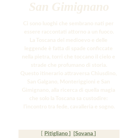
San Gimignano
Ci sono luoghi che sembrano nati per 
essere raccontati attorno a un fuoco.
La Toscana del medioevo e delle 
leggende è fatta di spade conficcate 
nella pietra, torri che toccano il cielo e 
strade che profumano di storia.
Questo itinerario attraversa Chiusdino, 
San Galgano, Monteriggioni e San 
Gimignano, alla ricerca di quella magia 
che solo la Toscana sa custodire: 
l’incontro tra fede, cavalleria e sogno.
[ 
Pitigliano
]  [
Sovana 
] 