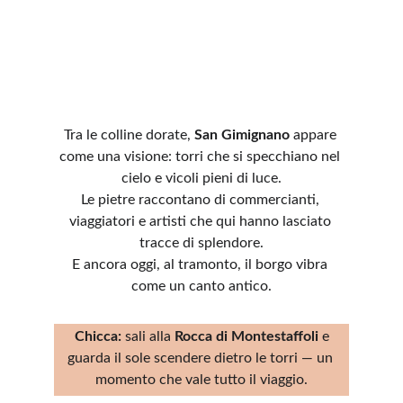
Tra le colline dorate, 
San Gimignano
 appare 
come una visione: torri che si specchiano nel 
cielo e vicoli pieni di luce.
Le pietre raccontano di commercianti, 
viaggiatori e artisti che qui hanno lasciato 
tracce di splendore.
E ancora oggi, al tramonto, il borgo vibra 
come un canto antico.
Chicca:
 sali alla 
Rocca di Montestaffoli
 e 
guarda il sole scendere dietro le torri — un 
momento che vale tutto il viaggio.